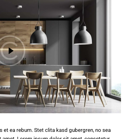
s et ea rebum. Stet clita kasd gubergren, no sea
t amet. Lorem ipsum dolor sit amet, consetetur