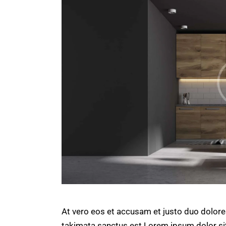
At vero eos et accusam et justo duo dolore
takimata sanctus est Lorem ipsum dolor si