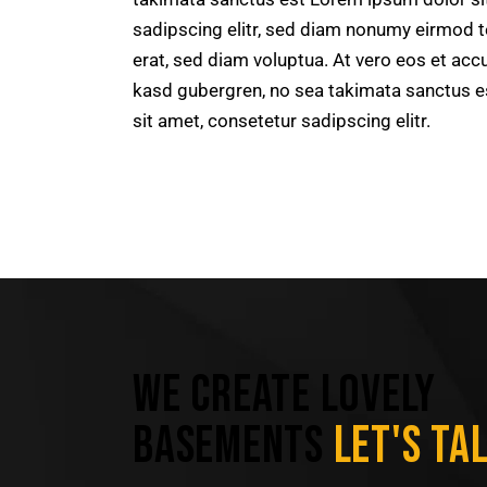
sadipscing elitr, sed diam nonumy eirmod 
erat, sed diam voluptua. At vero eos et acc
kasd gubergren, no sea takimata sanctus e
sit amet, consetetur sadipscing elitr.
WE CREATE LOVELY
BASEMENTS
LET'S TA